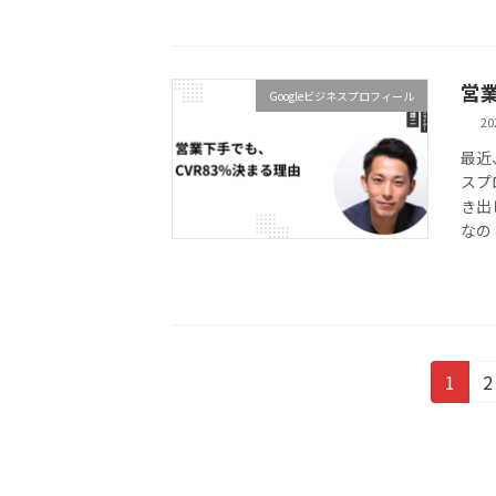
営
Googleビジネスプロフィール
2
最近
スプ
き出
なの
投
固
1
2
定
稿
ペ
の
ー
ジ