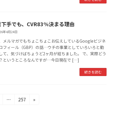
業下手でも、CVR83%決まる理由
026年4月24日
、メルマガでもちょこちょこお伝えしているGoogleビジネ
ロフィール（GBP）の話…ウチの事業としていろいろと動
して、気づけばちょうど2ヶ月が経ちました。 で、実際どう
？というところなんですが…今日現在で […]
続きを読む
固
固
…
257
»
定
定
ペ
ペ
ー
ー
ジ
ジ