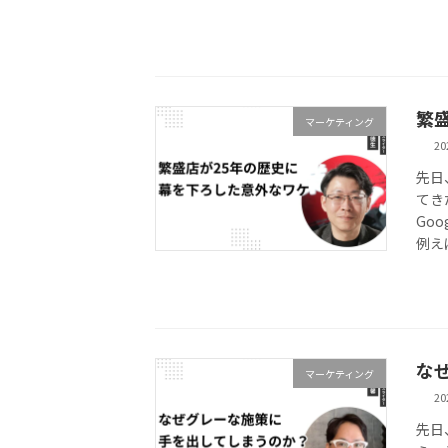
繁
マーケティング
2
先日
てき
Go
例え
な
マーケティング
2
先日