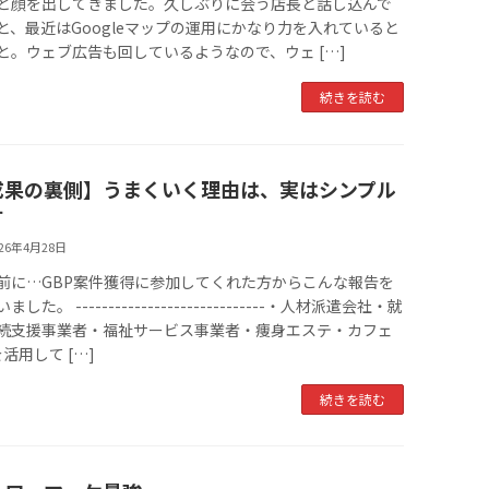
と顔を出してきました。久しぶりに会う店長と話し込んで
と、最近はGoogleマップの運用にかなり力を入れていると
と。ウェブ広告も回しているようなので、ウェ […]
続きを読む
成果の裏側】うまくいく理由は、実はシンプル
す
026年4月28日
前に…GBP案件獲得に参加してくれた方からこんな報告を
ました。 -----------------------------・人材派遣会社・就
続支援事業者・福祉サービス事業者・痩身エステ・カフェ
を活用して […]
続きを読む