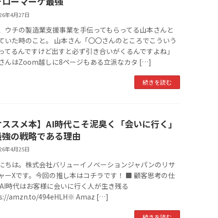
ォローマーケ最強
026年4月27日
、ウチの製造業支援事業を手伝ってもらってる山本さんと
ていた時のこと。 山本さん「〇〇さんのところでこういう
ってるんですけど出すと必ず引き合いがくるんですよね」
さんはZoom越しに8ページもある立派なカタ […]
続きを読む
オススメ本】AI時代こそ泥臭く「会いに行く」
最強の戦略である理由
026年4月25日
にちは。株式会社バリューイノベーションジャパンのリサ
ャーXです。今回の推し本はコチラです！ ■ 顧客思考の仕
 AI時代はお客様に会いに行く人が生き残る
s://amzn.to/494eHLH※ Amaz […]
続きを読む