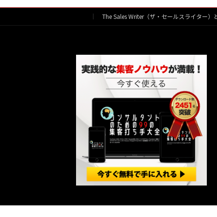
ペ
The Sales Writer（ザ・セールスライター
ー
ジ
送
り