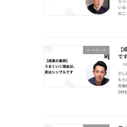
らっ
いる
のこ
【
マーケティング
で
2
少し
もらい
労継
DM