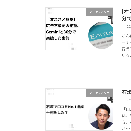
[オ
マーケティング
分
2
こん
ーチ
変え
いる
石
マーケティング
2
「口
は、
ミ』
が…