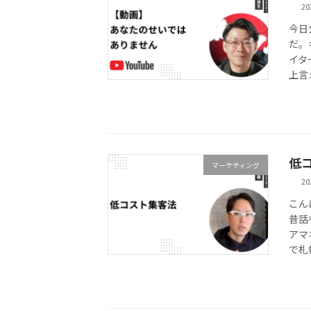
2
今日
だ。
イタ
上言
低
マーケティング
2
こん
昔話
アマ
で札