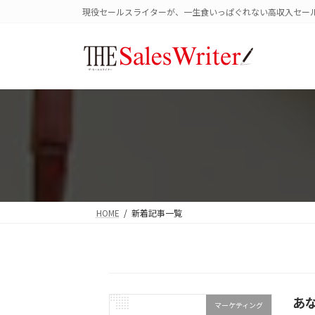
コ
ナ
現役セールスライターが、一生食いっぱぐれない高収入セー
ン
ビ
テ
ゲ
ン
ー
ツ
シ
へ
ョ
ス
ン
キ
に
ッ
移
プ
動
HOME
新着記事一覧
あ
マーケティング