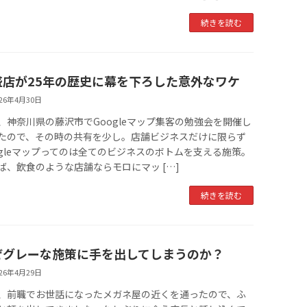
続きを読む
盛店が25年の歴史に幕を下ろした意外なワケ
026年4月30日
、神奈川県の藤沢市でGoogleマップ集客の勉強会を開催し
たので、その時の共有を少し。店舗ビジネスだけに限らず
ogleマップってのは全てのビジネスのボトムを支える施策。
ば、飲食のような店舗ならモロにマッ […]
続きを読む
ぜグレーな施策に手を出してしまうのか？
026年4月29日
、前職でお世話になったメガネ屋の近くを通ったので、ふ