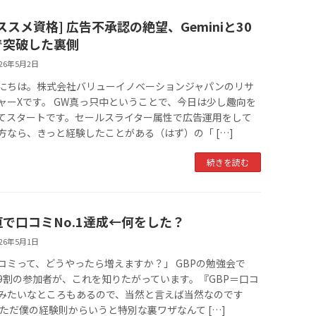
ススメ資格] 広告不承認の絶望、Geminiと30
で突破した裏側
026年5月2日
にちは。株式会社バリューイノベーションジャパンのリサ
ャーXです。 GW真っ只中ということで、今日は少し趣向を
てスタートです。セールスライター属性で広告運用をして
方なら、きっと経験したことがある（はず）の「 […]
続きを読む
垣で口コミNo.1達成←何をした？
026年5月1日
コミって、どうやったら増えますか？」 GBPの勉強会で
9割の参加者が、これを知りたがっています。『GBP＝口コ
みたいなところもあるので、当然と言えば当然なのです
 ただ僕の経験則からいうと特別な裏ワザなんて […]