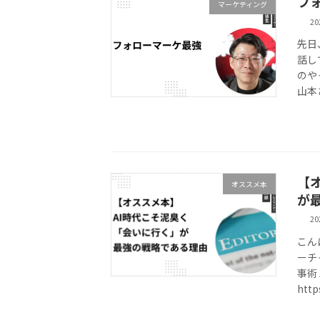
フ
マーケティング
2
先日
話し
のや
山本
【
オススメ本
が
2
こん
ーチ
事術
http