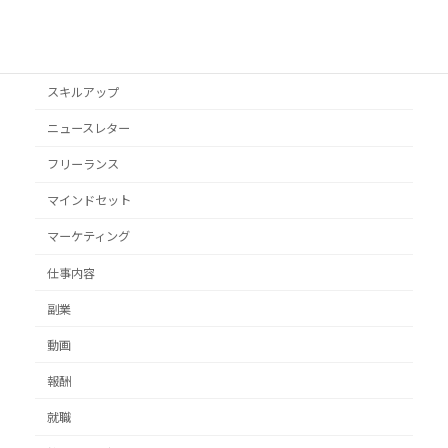
オススメ本
クライアント獲得
スキルアップ
ニュースレター
フリーランス
マインドセット
マーケティング
仕事内容
副業
動画
報酬
就職