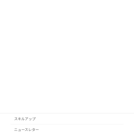
カテゴリ
AI活用
Googleビジネスプロフィール
podcast
VYONDアニメ
YouTube
オススメ本
クライアント獲得
スキルアップ
ニュースレター