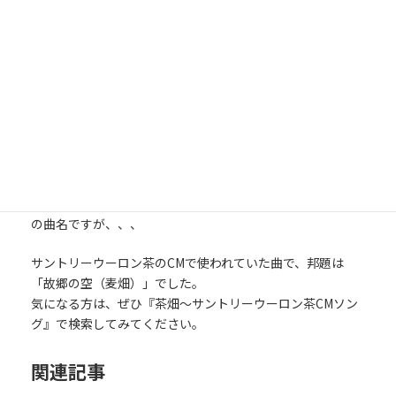
初日から、汗だくでずっと引きずっていた重たいキャリーバ
ッグの中身ですが、実は
こんなもの
が入っています。
出張する機会がありそうなセールスライターの方は、ぜひ
参
考
にしてください。
P.P.S.
福岡のホテルの屋上露天風呂で思い出せなかった、横断歩道
の曲名ですが、、、
サントリーウーロン茶のCMで使われていた曲で、邦題は
「故郷の空（麦畑）」でした。
気になる方は、ぜひ『茶畑～サントリーウーロン茶CMソン
グ』で検索してみてください。
関連記事