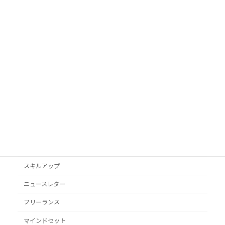
カテゴリ
AI活用
Googleビジネスプロフィール
podcast
VYONDアニメ
YouTube
オススメ本
クライアント獲得
スキルアップ
ニュースレター
フリーランス
マインドセット