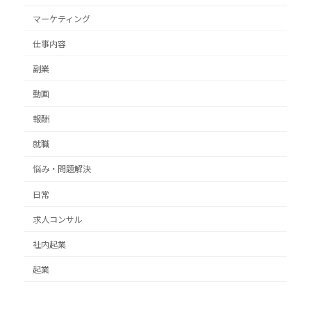
マーケティング
仕事内容
副業
動画
報酬
就職
悩み・問題解決
日常
求人コンサル
社内起業
起業