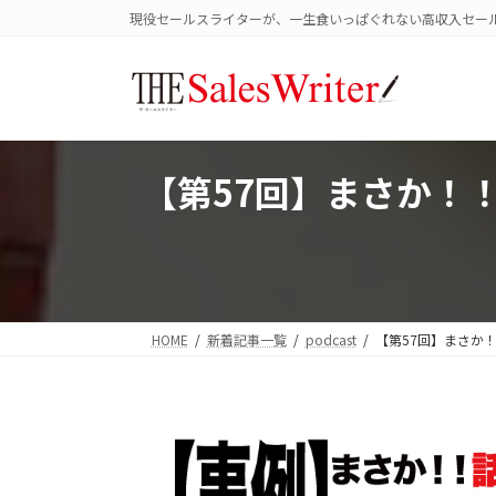
コ
ナ
現役セールスライターが、一生食いっぱぐれない高収入セー
ン
ビ
テ
ゲ
ン
ー
ツ
シ
へ
ョ
ス
ン
【第57回】まさか！
キ
に
ッ
移
プ
動
HOME
新着記事一覧
podcast
【第57回】まさか