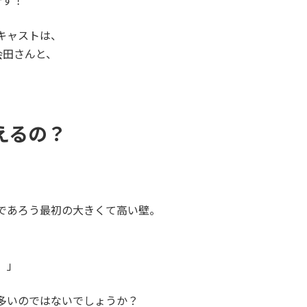
です！
キャストは、
会田さんと、
えるの？
であろう最初の大きくて高い壁。
、」
多いのではないでしょうか？