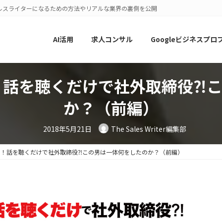
ルスライターになるための方法やリアルな業界の裏側を公開
AI活用
求人コンサル
Googleビジネスプロ
！話を聴くだけで社外取締役⁈
か？（前編）
2018年5月21日
The Sales Writer編集部
！！話を聴くだけで社外取締役⁈この男は一体何をしたのか？（前編）