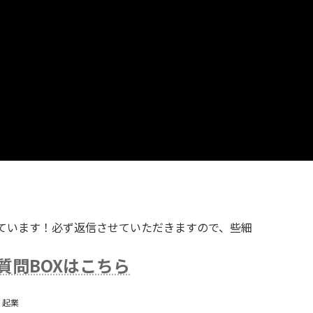
ています！必ず返信させていただきますので、些細
質問BOXはこちら
、
起業