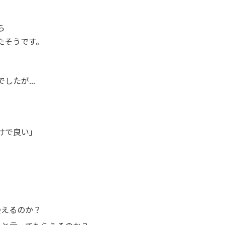
ら
たそうです。
たが...
けで良い」
会えるのか？