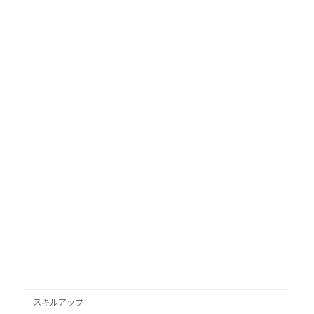
カテゴリ
AI活用
Googleビジネスプロフィール
podcast
VYONDアニメ
YouTube
オススメ本
クライアント獲得
スキルアップ