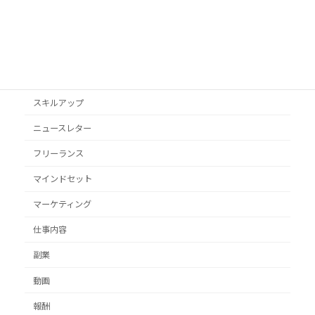
VYONDアニメ
YouTube
オススメ本
クライアント獲得
スキルアップ
ニュースレター
フリーランス
マインドセット
マーケティング
仕事内容
副業
動画
報酬