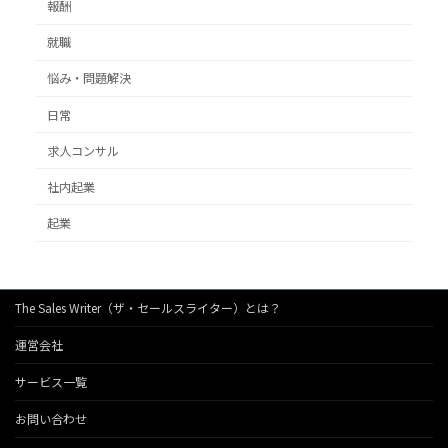
報酬
就職
悩み・問題解決
日常
求人コンサル
社内起業
起業
The Sales Writer（ザ・セールスライター）とは？
運営会社
サービス一覧
お問い合わせ