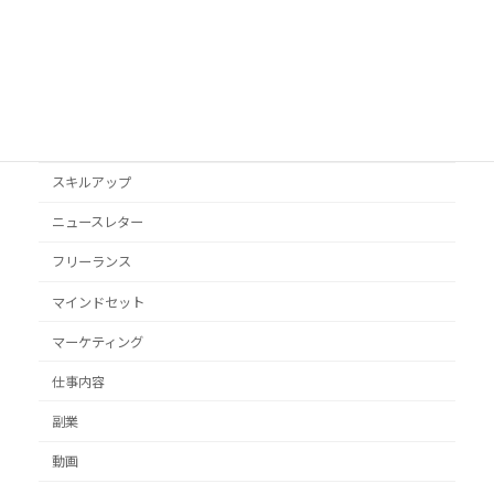
VYONDアニメ
YouTube
オススメ本
クライアント獲得
スキルアップ
ニュースレター
フリーランス
マインドセット
マーケティング
仕事内容
副業
動画