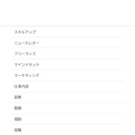
オススメ本
クライアント獲得
スキルアップ
ニュースレター
フリーランス
マインドセット
マーケティング
仕事内容
副業
動画
報酬
就職