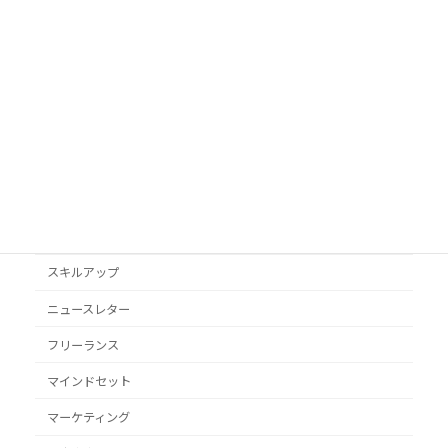
AI活用
Googleビジネスプロフィール
podcast
VYONDアニメ
YouTube
オススメ本
クライアント獲得
スキルアップ
ニュースレター
フリーランス
マインドセット
マーケティング