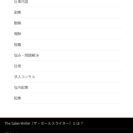
仕事内容
副業
動画
報酬
就職
悩み・問題解決
日常
求人コンサル
社内起業
起業
The Sales Writer（ザ・セールスライター）とは？