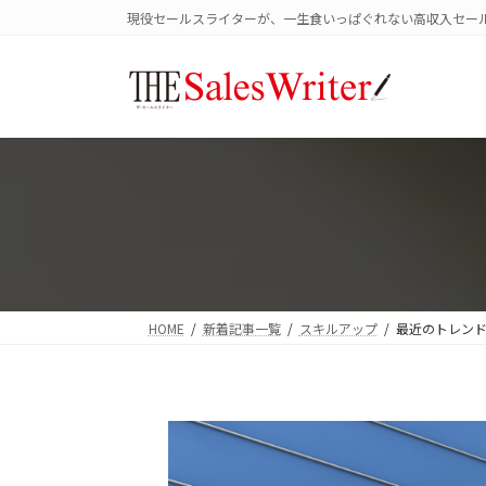
コ
ナ
現役セールスライターが、一生食いっぱぐれない高収入セー
ン
ビ
テ
ゲ
ン
ー
ツ
シ
へ
ョ
ス
ン
キ
に
ッ
移
プ
動
HOME
新着記事一覧
スキルアップ
最近のトレン