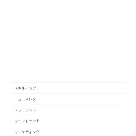
AI活用
Googleビジネスプロフィール
podcast
VYONDアニメ
YouTube
オススメ本
クライアント獲得
スキルアップ
ニュースレター
フリーランス
マインドセット
マーケティング