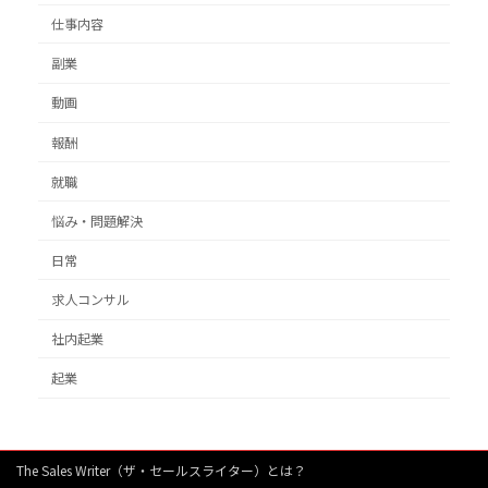
仕事内容
副業
動画
報酬
就職
悩み・問題解決
日常
求人コンサル
社内起業
起業
The Sales Writer（ザ・セールスライター）とは？