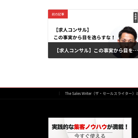
前の記事
【求人コンサル】この事実から目を逸らすな
2026年2月3日
The Sales Writer（ザ・セールスライター