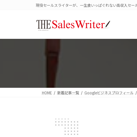
コ
ナ
現役セールスライターが、一生食いっぱぐれない高収入セー
ン
ビ
テ
ゲ
ン
ー
ツ
シ
へ
ョ
ス
ン
キ
に
ッ
移
プ
動
HOME
新着記事一覧
Googleビジネスプロフィール