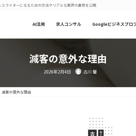
ルスライターになるための方法やリアルな業界の裏側を公開
AI活用
求人コンサル
Googleビジネスプロ
減客の意外な理由
2026年2月4日
古川 馨
減客の意外な理由