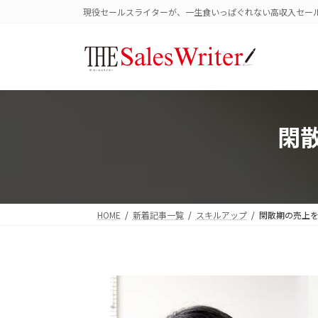
コ
ナ
現役セールスライターが、一生食いっぱぐれない高収入セー
ン
ビ
テ
ゲ
ン
ー
ツ
シ
へ
ョ
ス
ン
キ
に
閑
ッ
移
プ
動
HOME
新着記事一覧
スキルアップ
閑散期の売上を