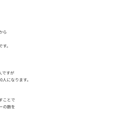
から
です。
人ですが
00人になります。
す
ことで
ーの数を