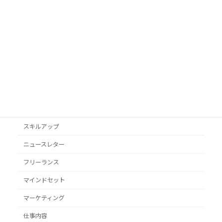
AI活用
Googleビジネスプロフィール
podcast
VYONDアニメ
YouTube
オススメ本
クライアント獲得
スキルアップ
ニュースレター
フリーランス
マインドセット
マーケティング
仕事内容