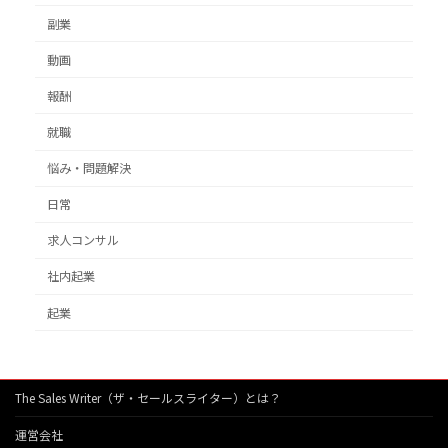
副業
動画
報酬
就職
悩み・問題解決
日常
求人コンサル
社内起業
起業
The Sales Writer（ザ・セールスライター）とは？
運営会社