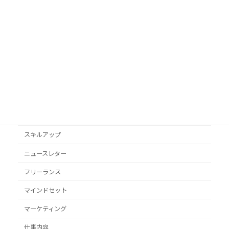
AI活用
Googleビジネスプロフィール
podcast
VYONDアニメ
YouTube
オススメ本
クライアント獲得
スキルアップ
ニュースレター
フリーランス
マインドセット
マーケティング
仕事内容