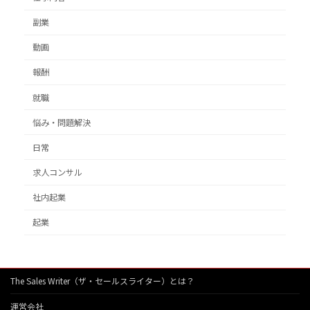
副業
動画
報酬
就職
悩み・問題解決
日常
求人コンサル
社内起業
起業
The Sales Writer（ザ・セールスライター）とは？
運営会社