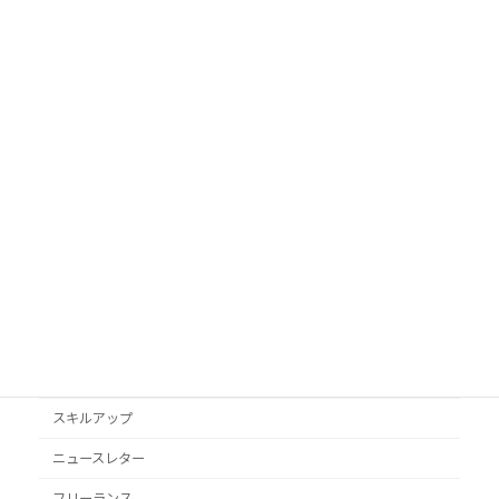
カテゴリ
AI活用
Googleビジネスプロフィール
podcast
VYONDアニメ
YouTube
オススメ本
クライアント獲得
スキルアップ
ニュースレター
フリーランス