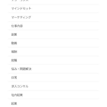
マインドセット
マーケティング
仕事内容
副業
動画
報酬
就職
悩み・問題解決
日常
求人コンサル
社内起業
起業