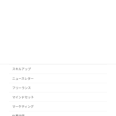
AI活用
Googleビジネスプロフィール
podcast
VYONDアニメ
YouTube
オススメ本
クライアント獲得
スキルアップ
ニュースレター
フリーランス
マインドセット
マーケティング
仕事内容