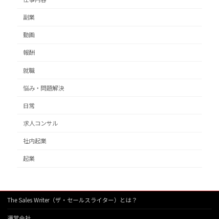
副業
動画
報酬
就職
悩み・問題解決
日常
求人コンサル
社内起業
起業
The Sales Writer（ザ・セールスライター）とは？
運営会社