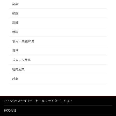
副業
動画
報酬
就職
悩み・問題解決
日常
求人コンサル
社内起業
起業
The Sales Writer（ザ・セールスライター）とは？
運営会社