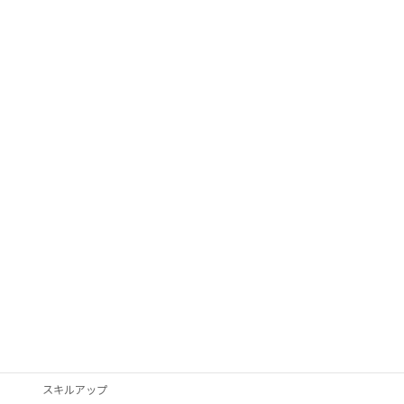
カテゴリ
AI活用
Googleビジネスプロフィール
podcast
VYONDアニメ
YouTube
オススメ本
クライアント獲得
スキルアップ