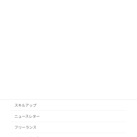
カテゴリ
AI活用
Googleビジネスプロフィール
podcast
VYONDアニメ
YouTube
オススメ本
クライアント獲得
スキルアップ
ニュースレター
フリーランス