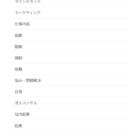
マインドセット
マーケティング
仕事内容
副業
動画
報酬
就職
悩み・問題解決
日常
求人コンサル
社内起業
起業