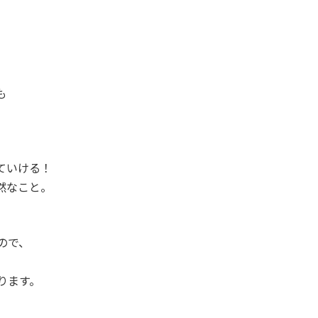
。
も
ていける！
然なこと。
ので、
ります。