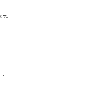
です。
、、