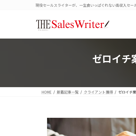
コ
ナ
現役セールスライターが、一生食いっぱぐれない高収入セー
ン
ビ
テ
ゲ
ン
ー
ツ
シ
へ
ョ
ス
ン
キ
に
ゼロイチ
ッ
移
プ
動
HOME
新着記事一覧
クライアント獲得
ゼロイチ