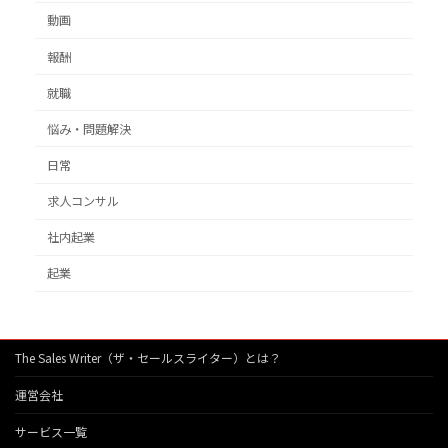
動画
報酬
就職
悩み・問題解決
日常
求人コンサル
社内起業
起業
The Sales Writer（ザ・セールスライター）とは？
運営会社
サービス一覧