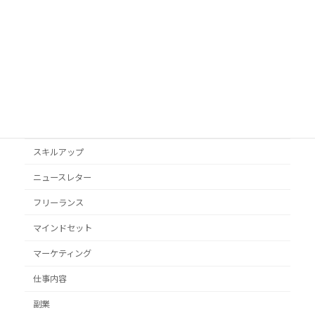
podcast
VYONDアニメ
YouTube
オススメ本
クライアント獲得
スキルアップ
ニュースレター
フリーランス
マインドセット
マーケティング
仕事内容
副業