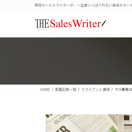
コ
ナ
現役セールスライターが、一生食いっぱぐれない高収入セー
ン
ビ
テ
ゲ
ン
ー
ツ
シ
へ
ョ
ス
ン
キ
に
ッ
移
プ
動
HOME
新着記事一覧
クライアント獲得
マス集客