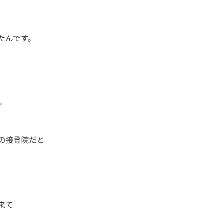
たんです。
。
の接骨院だと
来て