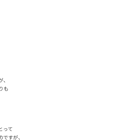
が、
りも
とって
のですが、