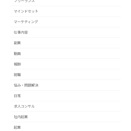
フリーランス
マインドセット
マーケティング
仕事内容
副業
動画
報酬
就職
悩み・問題解決
日常
求人コンサル
社内起業
起業