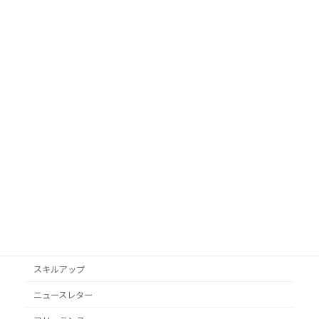
カテゴリ
AI活用
Googleビジネスプロフィール
podcast
VYONDアニメ
YouTube
オススメ本
クライアント獲得
スキルアップ
ニュースレター