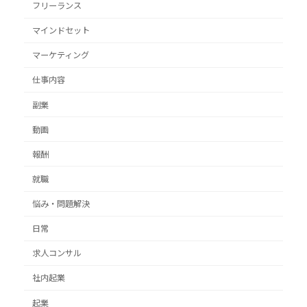
フリーランス
マインドセット
マーケティング
仕事内容
副業
動画
報酬
就職
悩み・問題解決
日常
求人コンサル
社内起業
起業