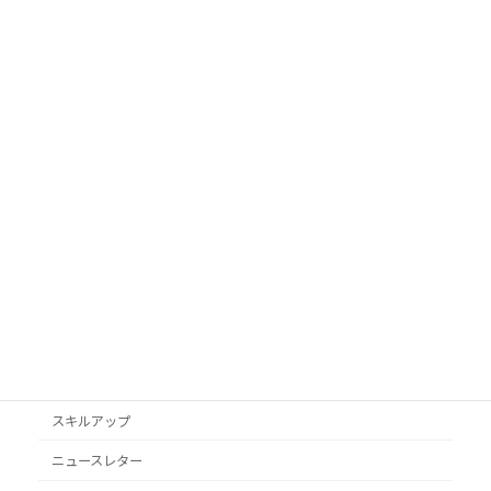
カテゴリ
AI活用
Googleビジネスプロフィール
podcast
VYONDアニメ
YouTube
オススメ本
クライアント獲得
スキルアップ
ニュースレター