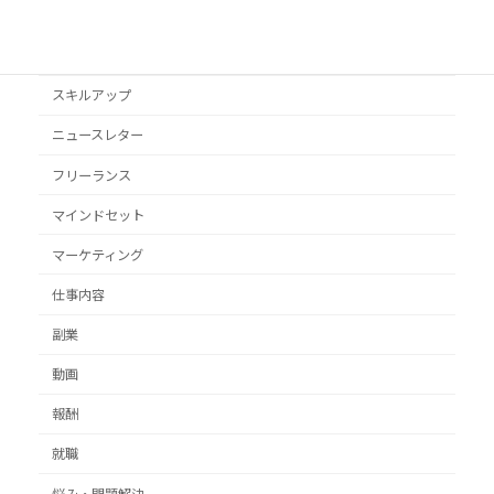
オススメ本
クライアント獲得
スキルアップ
ニュースレター
フリーランス
マインドセット
マーケティング
仕事内容
副業
動画
報酬
就職
悩み・問題解決