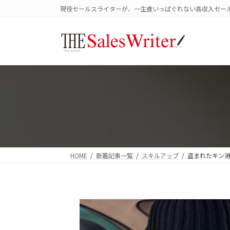
コ
ナ
現役セールスライターが、一生食いっぱぐれない高収入セー
ン
ビ
テ
ゲ
ン
ー
ツ
シ
へ
ョ
ス
ン
キ
に
ッ
移
プ
動
HOME
新着記事一覧
スキルアップ
盗まれたキン