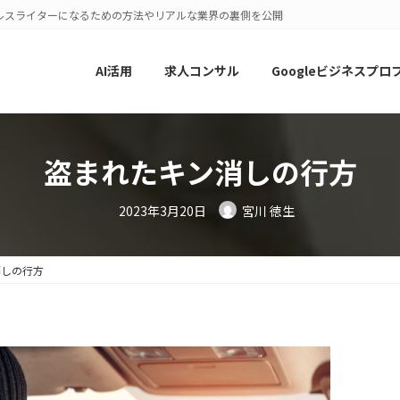
ルスライターになるための方法やリアルな業界の裏側を公開
AI活用
求人コンサル
Googleビジネスプロ
盗まれたキン消しの行方
2023年3月20日
宮川 徳生
消しの行方