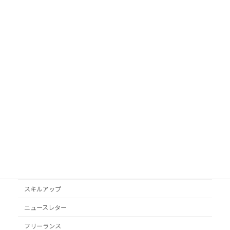
カテゴリ
AI活用
Googleビジネスプロフィール
podcast
VYONDアニメ
YouTube
オススメ本
クライアント獲得
スキルアップ
ニュースレター
フリーランス