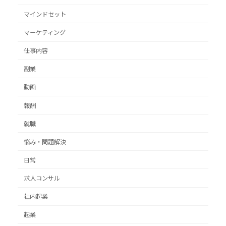
マインドセット
マーケティング
仕事内容
副業
動画
報酬
就職
悩み・問題解決
日常
求人コンサル
社内起業
起業