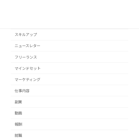
YouTube
オススメ本
クライアント獲得
スキルアップ
ニュースレター
フリーランス
マインドセット
マーケティング
仕事内容
副業
動画
報酬
就職