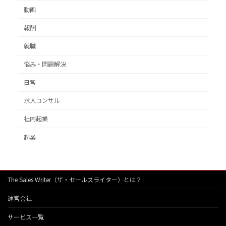
動画
報酬
就職
悩み・問題解決
日常
求人コンサル
社内起業
起業
The Sales Writer（ザ・セールスライター）とは？
運営会社
サービス一覧