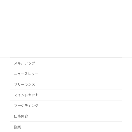
podcast
VYONDアニメ
YouTube
オススメ本
クライアント獲得
スキルアップ
ニュースレター
フリーランス
マインドセット
マーケティング
仕事内容
副業