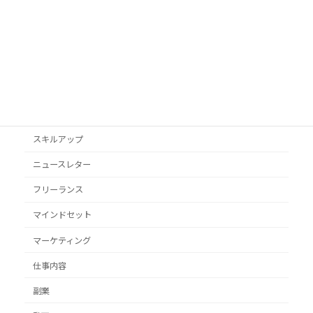
podcast
VYONDアニメ
YouTube
オススメ本
クライアント獲得
スキルアップ
ニュースレター
フリーランス
マインドセット
マーケティング
仕事内容
副業