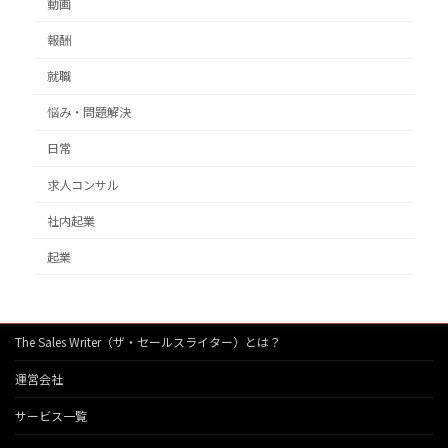
動画
報酬
就職
悩み・問題解決
日常
求人コンサル
社内起業
起業
The Sales Writer（ザ・セールスライター）とは？
運営会社
サービス一覧