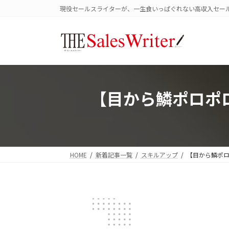
コ
ナ
現役セールスライターが、一生食いっぱぐれない高収入セー
ン
ビ
テ
ゲ
ン
ー
ツ
シ
へ
ョ
ス
ン
キ
に
【目から鱗ポロポ
ッ
移
プ
動
HOME
新着記事一覧
スキルアップ
【目から鱗ポ