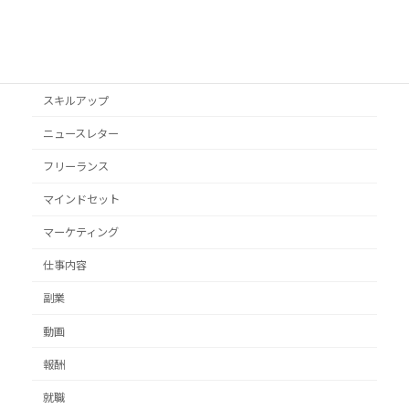
YouTube
オススメ本
クライアント獲得
スキルアップ
ニュースレター
フリーランス
マインドセット
マーケティング
仕事内容
副業
動画
報酬
就職