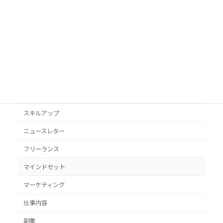
Googleビジネスプロフィール
podcast
VYONDアニメ
YouTube
オススメ本
クライアント獲得
スキルアップ
ニュースレター
フリーランス
マインドセット
マーケティング
仕事内容
副業