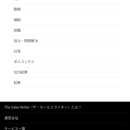
動画
報酬
就職
悩み・問題解決
日常
求人コンサル
社内起業
起業
The Sales Writer（ザ・セールスライター）とは？
運営会社
サービス一覧