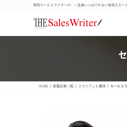
コ
ナ
現役セールスライターが、一生食いっぱぐれない高収入セー
ン
ビ
テ
ゲ
ン
ー
ツ
シ
へ
ョ
ス
ン
キ
に
ッ
移
プ
動
HOME
新着記事一覧
クライアント獲得
セールス