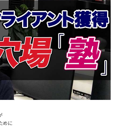
が
ために