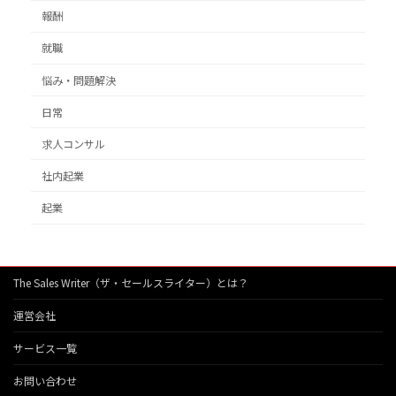
報酬
就職
悩み・問題解決
日常
求人コンサル
社内起業
起業
The Sales Writer（ザ・セールスライター）とは？
運営会社
サービス一覧
お問い合わせ