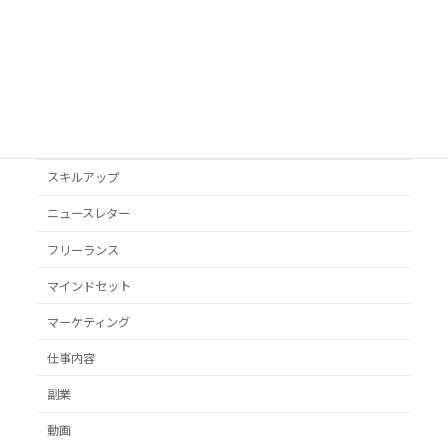
VYONDアニメ
YouTube
オススメ本
クライアント獲得
スキルアップ
ニュースレター
フリーランス
マインドセット
マーケティング
仕事内容
副業
動画