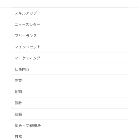
クライアント獲得
スキルアップ
ニュースレター
フリーランス
マインドセット
マーケティング
仕事内容
副業
動画
報酬
就職
悩み・問題解決
日常