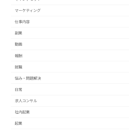
マーケティング
仕事内容
副業
動画
報酬
就職
悩み・問題解決
日常
求人コンサル
社内起業
起業