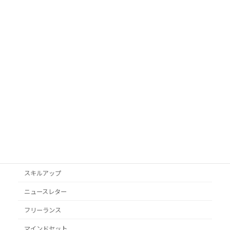
カテゴリ
AI活用
Googleビジネスプロフィール
podcast
VYONDアニメ
YouTube
オススメ本
クライアント獲得
スキルアップ
ニュースレター
フリーランス
マインドセット