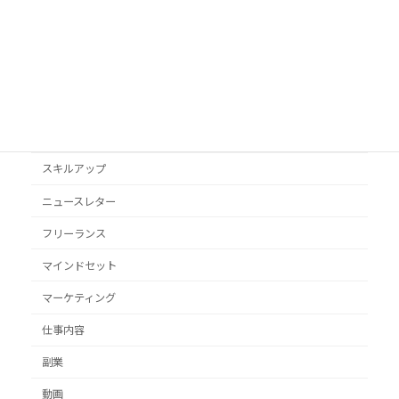
podcast
VYONDアニメ
YouTube
オススメ本
クライアント獲得
スキルアップ
ニュースレター
フリーランス
マインドセット
マーケティング
仕事内容
副業
動画