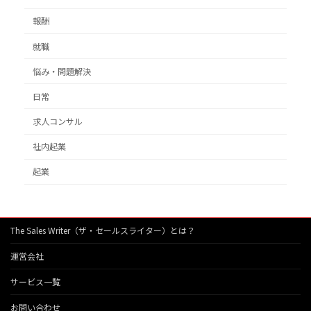
報酬
就職
悩み・問題解決
日常
求人コンサル
社内起業
起業
The Sales Writer（ザ・セールスライター）とは？
運営会社
サービス一覧
お問い合わせ