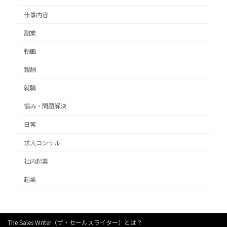
仕事内容
副業
動画
報酬
就職
悩み・問題解決
日常
求人コンサル
社内起業
起業
The Sales Writer（ザ・セールスライター）とは？