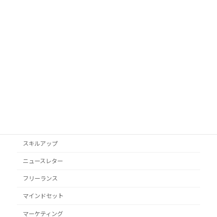
AI活用
Googleビジネスプロフィール
podcast
VYONDアニメ
YouTube
オススメ本
クライアント獲得
スキルアップ
ニュースレター
フリーランス
マインドセット
マーケティング