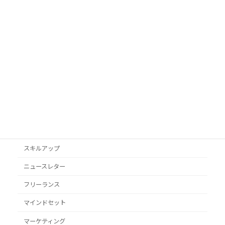
AI活用
Googleビジネスプロフィール
podcast
VYONDアニメ
YouTube
オススメ本
クライアント獲得
スキルアップ
ニュースレター
フリーランス
マインドセット
マーケティング