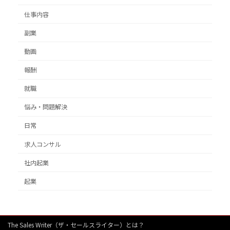
仕事内容
副業
動画
報酬
就職
悩み・問題解決
日常
求人コンサル
社内起業
起業
The Sales Writer（ザ・セールスライター）とは？