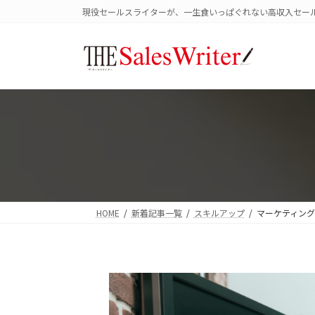
コ
ナ
現役セールスライターが、一生食いっぱぐれない高収入セー
ン
ビ
テ
ゲ
ン
ー
ツ
シ
へ
ョ
ス
ン
キ
に
ッ
移
プ
動
HOME
新着記事一覧
スキルアップ
マーケティン