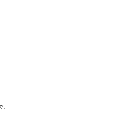




、
