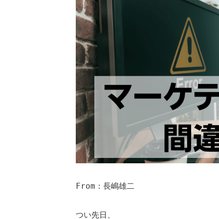
From：長嶋雄二

つい先日、
