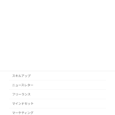
AI活用
Googleビジネスプロフィール
podcast
VYONDアニメ
YouTube
オススメ本
クライアント獲得
スキルアップ
ニュースレター
フリーランス
マインドセット
マーケティング