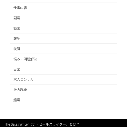
仕事内容
副業
動画
報酬
就職
悩み・問題解決
日常
求人コンサル
社内起業
起業
The Sales Writer（ザ・セールスライター）とは？